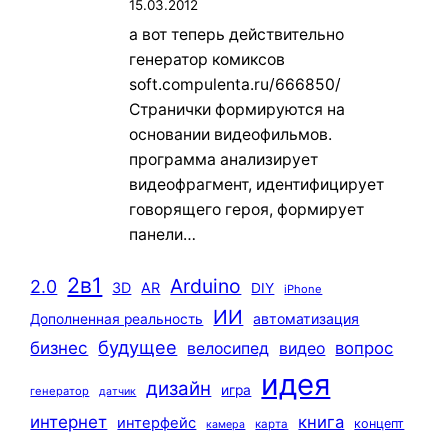
15.03.2012
а вот теперь действительно
генератор комиксов
soft.compulenta.ru/666850/
Странички формируются на
основании видеофильмов.
программа анализирует
видеофрагмент, идентифицирует
говорящего героя, формирует
панели…
2в1
Arduino
2.0
3D
AR
DIY
iPhone
ИИ
автоматизация
Дополненная реальность
будущее
бизнес
вопрос
велосипед
видео
идея
дизайн
игра
генератор
датчик
интернет
книга
интерфейс
концепт
карта
камера