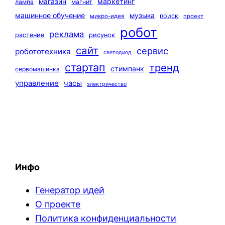
маркетинг
магазин
лампа
магнит
машинное обучение
музыка
поиск
микро-идея
проект
робот
реклама
растение
рисунок
сайт
сервис
робототехника
светодиод
стартап
тренд
стимпанк
сервомашинка
управление
часы
электричество
Инфо
Генератор идей
О проекте
Политика конфиденциальности