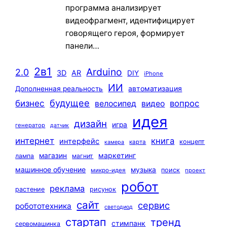
программа анализирует
видеофрагмент, идентифицирует
говорящего героя, формирует
панели…
2в1
Arduino
2.0
3D
AR
DIY
iPhone
ИИ
автоматизация
Дополненная реальность
будущее
бизнес
вопрос
велосипед
видео
идея
дизайн
игра
генератор
датчик
интернет
книга
интерфейс
концепт
карта
камера
маркетинг
магазин
лампа
магнит
машинное обучение
музыка
поиск
микро-идея
проект
робот
реклама
растение
рисунок
сайт
сервис
робототехника
светодиод
стартап
тренд
стимпанк
сервомашинка