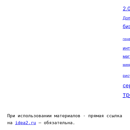
2.
Доп
би
ген
ин
маг
мик
рис
се
тр
При использовании материалов - прямая ссылка 
на 
idea2.ru
 — обязательна.