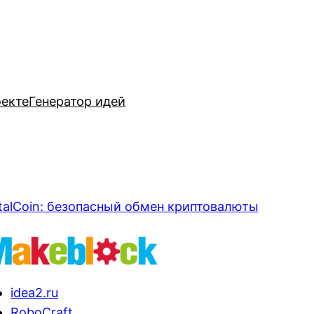
оекте
Генератор идей
talCoin: безопасный обмен криптовалюты
idea2.ru
RoboCraft