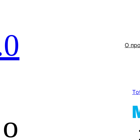
.0
О пр
To
 о