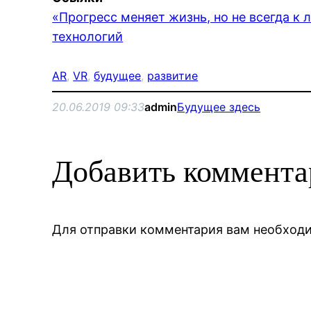
«Прогресс меняет жизнь, но не всегда к
технологий
AR
, 
VR
, 
будущее
, 
развитие
20.06.2019 09:33
admin
Будущее здесь
Добавить коммент
Для отправки комментария вам необхо