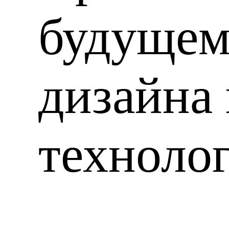
будущем
дизайна
техноло