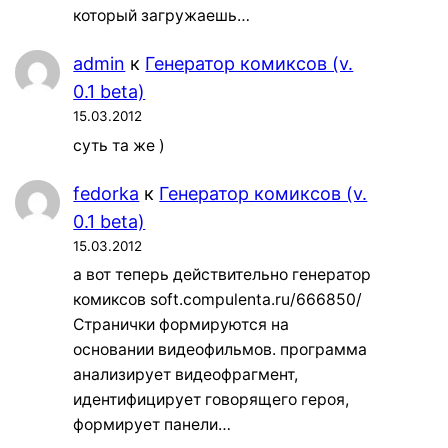
который загружаешь…
admin
к
Генератор комиксов (v.
0.1 beta)
15.03.2012
суть та же )
fedorka
к
Генератор комиксов (v.
0.1 beta)
15.03.2012
а вот теперь действительно генератор
комиксов soft.compulenta.ru/666850/
Странички формируются на
основании видеофильмов. программа
анализирует видеофрагмент,
идентифицирует говорящего героя,
формирует панели…