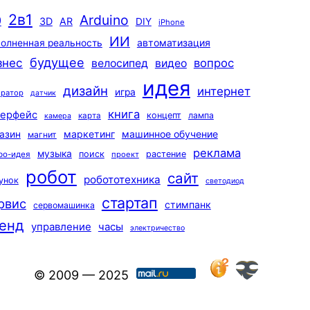
2в1
Arduino
0
3D
AR
DIY
iPhone
ИИ
автоматизация
олненная реальность
будущее
знес
вопрос
велосипед
видео
идея
дизайн
интернет
игра
ератор
датчик
книга
терфейс
концепт
лампа
карта
камера
маркетинг
машинное обучение
азин
магнит
реклама
музыка
поиск
растение
ро-идея
проект
робот
сайт
робототехника
унок
светодиод
стартап
рвис
стимпанк
сервомашинка
енд
управление
часы
электричество
© 2009 — 2025