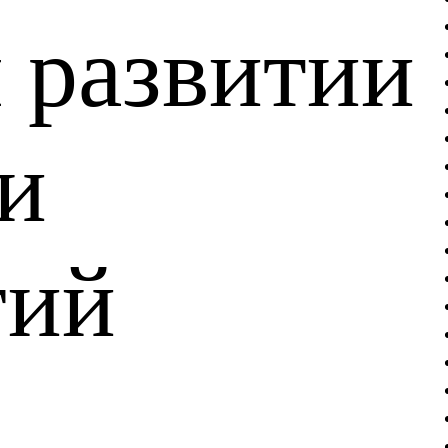
 развитии
 и
гий