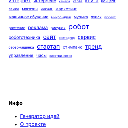
интернет
книга
интерфейс
концепт
карта
камера
маркетинг
магазин
лампа
магнит
машинное обучение
музыка
поиск
микро-идея
проект
робот
реклама
растение
рисунок
сайт
сервис
робототехника
светодиод
стартап
тренд
стимпанк
сервомашинка
управление
часы
электричество
Инфо
Генератор идей
О проекте