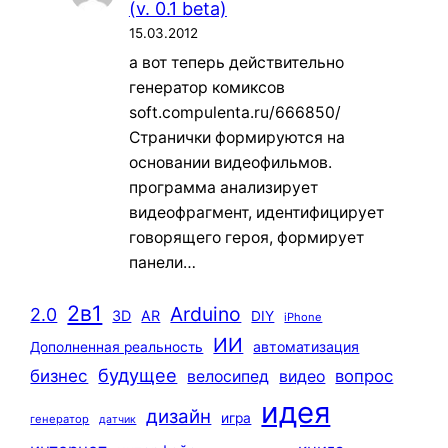
(v. 0.1 beta)
15.03.2012
а вот теперь действительно
генератор комиксов
soft.compulenta.ru/666850/
Странички формируются на
основании видеофильмов.
программа анализирует
видеофрагмент, идентифицирует
говорящего героя, формирует
панели…
2в1
Arduino
2.0
3D
AR
DIY
iPhone
ИИ
автоматизация
Дополненная реальность
будущее
бизнес
вопрос
велосипед
видео
идея
дизайн
игра
генератор
датчик