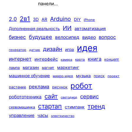
панели…
2в1
Arduino
2.0
3D
AR
DIY
iPhone
ИИ
автоматизация
Дополненная реальность
будущее
бизнес
вопрос
велосипед
видео
идея
дизайн
игра
генератор
датчик
интернет
книга
интерфейс
концепт
карта
камера
маркетинг
магазин
лампа
магнит
машинное обучение
музыка
поиск
микро-идея
проект
робот
реклама
растение
рисунок
сайт
сервис
робототехника
светодиод
стартап
тренд
стимпанк
сервомашинка
управление
часы
электричество