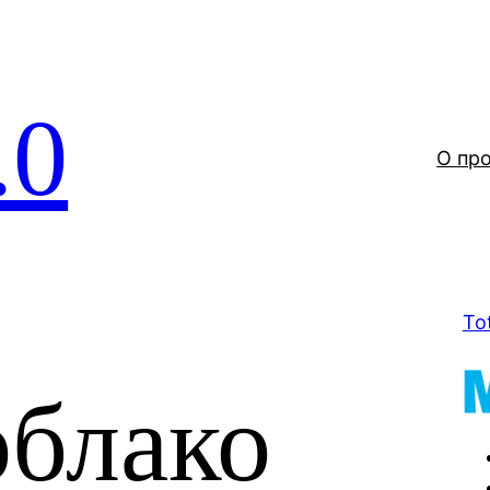
.0
О пр
To
облако