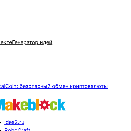
оекте
Генератор идей
talCoin: безопасный обмен криптовалюты
idea2.ru
RoboCraft