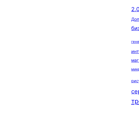
2.
Доп
би
ген
ин
маг
мик
рис
се
тр