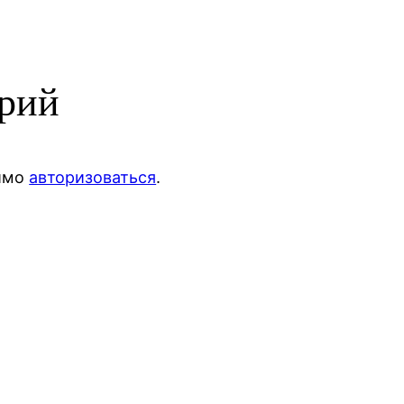
арий
димо
авторизоваться
.