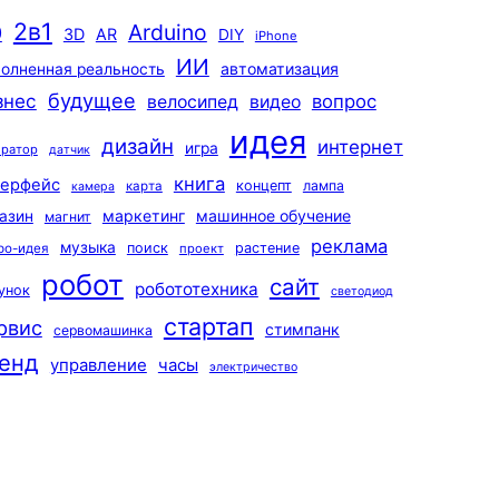
2в1
Arduino
0
3D
AR
DIY
iPhone
ИИ
автоматизация
олненная реальность
будущее
знес
вопрос
велосипед
видео
идея
дизайн
интернет
игра
ератор
датчик
книга
терфейс
концепт
лампа
карта
камера
маркетинг
машинное обучение
азин
магнит
реклама
музыка
поиск
растение
ро-идея
проект
робот
сайт
робототехника
унок
светодиод
стартап
рвис
стимпанк
сервомашинка
енд
управление
часы
электричество