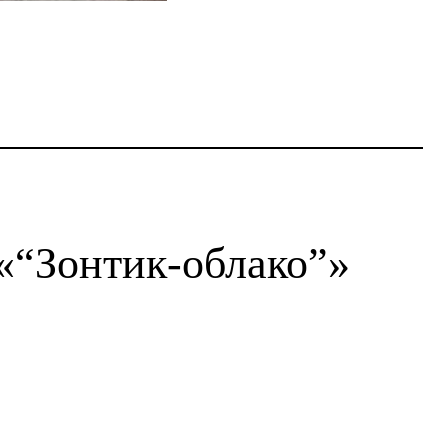
«“Зонтик-облако”»