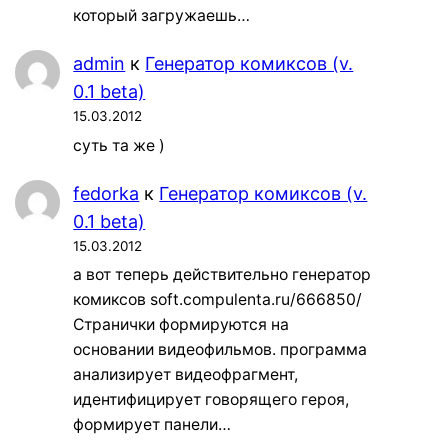
который загружаешь…
admin
к
Генератор комиксов (v.
0.1 beta)
15.03.2012
суть та же )
fedorka
к
Генератор комиксов (v.
0.1 beta)
15.03.2012
а вот теперь действительно генератор
комиксов soft.compulenta.ru/666850/
Странички формируются на
основании видеофильмов. программа
анализирует видеофрагмент,
идентифицирует говорящего героя,
формирует панели…