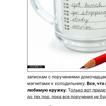
запискам с поручениями домочадца
магнитами к холодильнику.
Все, что
любимую кружку.
Т
олько вот приде
до тех пор, пока все поручения не б