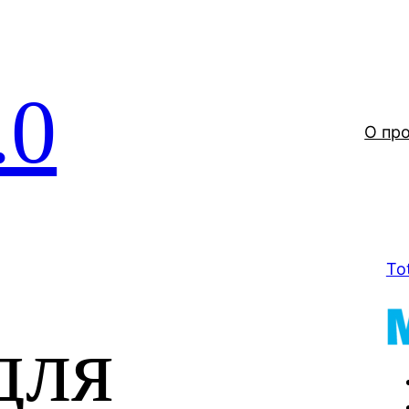
.0
О пр
To
для