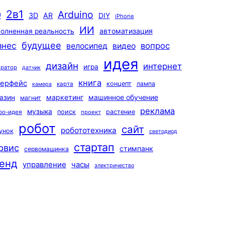
2в1
Arduino
0
3D
AR
DIY
iPhone
ИИ
автоматизация
олненная реальность
будущее
знес
вопрос
велосипед
видео
идея
дизайн
интернет
игра
ератор
датчик
книга
терфейс
концепт
лампа
карта
камера
маркетинг
машинное обучение
азин
магнит
реклама
музыка
поиск
растение
ро-идея
проект
робот
сайт
робототехника
унок
светодиод
стартап
рвис
стимпанк
сервомашинка
енд
управление
часы
электричество