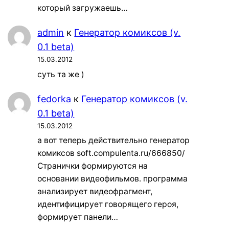
который загружаешь…
admin
к
Генератор комиксов (v.
0.1 beta)
15.03.2012
суть та же )
fedorka
к
Генератор комиксов (v.
0.1 beta)
15.03.2012
а вот теперь действительно генератор
комиксов soft.compulenta.ru/666850/
Странички формируются на
основании видеофильмов. программа
анализирует видеофрагмент,
идентифицирует говорящего героя,
формирует панели…