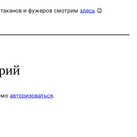
стаканов и фужеров смотрим
здесь
😉
арий
димо
авторизоваться
.