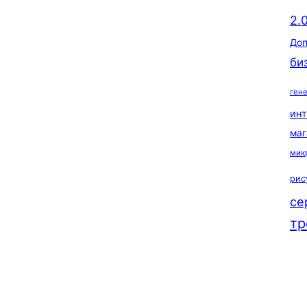
2.
Доп
би
ген
ин
маг
мик
рис
се
тр