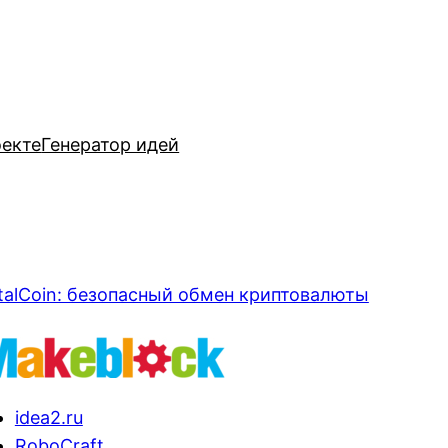
оекте
Генератор идей
talCoin: безопасный обмен криптовалюты
idea2.ru
RoboCraft