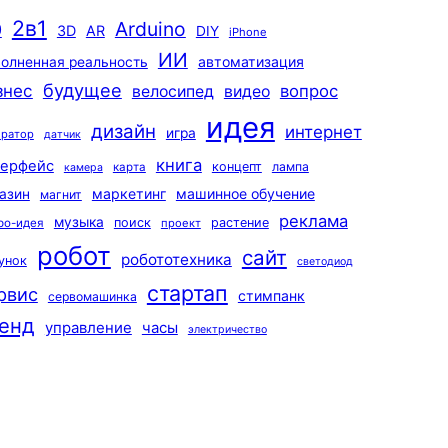
2в1
Arduino
0
3D
AR
DIY
iPhone
ИИ
автоматизация
олненная реальность
будущее
знес
вопрос
велосипед
видео
идея
дизайн
интернет
игра
ератор
датчик
книга
терфейс
концепт
лампа
карта
камера
маркетинг
машинное обучение
азин
магнит
реклама
музыка
поиск
растение
ро-идея
проект
робот
сайт
робототехника
унок
светодиод
стартап
рвис
стимпанк
сервомашинка
енд
управление
часы
электричество