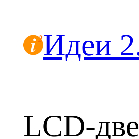
Перейти
к
содержимому
Идеи 2
LCD-две