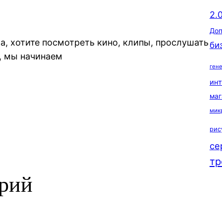
2.
Доп
ма, хотите посмотреть кино, клипы, прослушать
би
, мы начинаем
ген
ин
маг
мик
рис
се
тр
арий