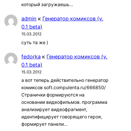
который загружаешь…
admin
к
Генератор комиксов (v.
0.1 beta)
15.03.2012
суть та же )
fedorka
к
Генератор комиксов (v.
0.1 beta)
15.03.2012
а вот теперь действительно генератор
комиксов soft.compulenta.ru/666850/
Странички формируются на
основании видеофильмов. программа
анализирует видеофрагмент,
идентифицирует говорящего героя,
формирует панели…