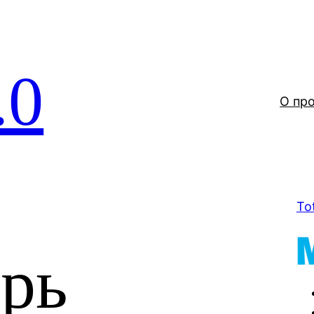
.0
О пр
To
рь