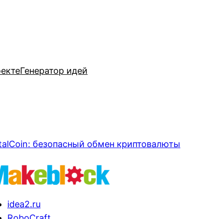
оекте
Генератор идей
talCoin: безопасный обмен криптовалюты
idea2.ru
RoboCraft