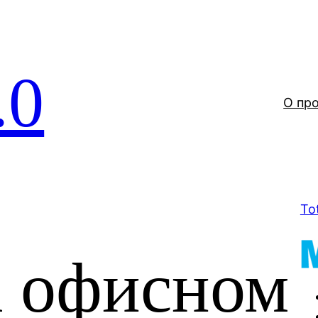
.0
О пр
To
а офисном