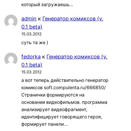
который загружаешь…
admin
к
Генератор комиксов (v.
0.1 beta)
15.03.2012
суть та же )
fedorka
к
Генератор комиксов (v.
0.1 beta)
15.03.2012
а вот теперь действительно генератор
комиксов soft.compulenta.ru/666850/
Странички формируются на
основании видеофильмов. программа
анализирует видеофрагмент,
идентифицирует говорящего героя,
формирует панели…