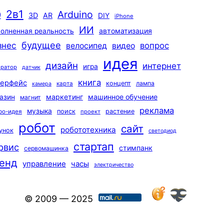
2в1
Arduino
0
3D
AR
DIY
iPhone
ИИ
автоматизация
олненная реальность
будущее
знес
вопрос
велосипед
видео
идея
дизайн
интернет
игра
ератор
датчик
книга
терфейс
концепт
лампа
карта
камера
маркетинг
машинное обучение
азин
магнит
реклама
музыка
поиск
растение
ро-идея
проект
робот
сайт
робототехника
унок
светодиод
стартап
рвис
стимпанк
сервомашинка
енд
управление
часы
электричество
© 2009 — 2025