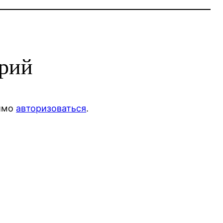
арий
димо
авторизоваться
.