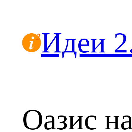
Перейти
к
содержимому
Идеи 2
Оазис н