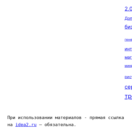
2.
Доп
би
ген
ин
маг
мик
рис
се
тр
При использовании материалов - прямая ссылка 
на 
idea2.ru
 — обязательна.