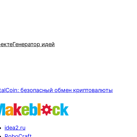
оекте
Генератор идей
talCoin: безопасный обмен криптовалюты
idea2.ru
RoboCraft