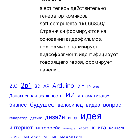
а вот теперь действительно
генератор комиксов
soft.compulenta.ru/666850/
Странички формируются на
основании видеофильмов.
программа анализирует
видеофрагмент, идентифицирует
говорящего героя, формирует
панели…
2в1
Arduino
2.0
3D
AR
DIY
iPhone
ИИ
автоматизация
Дополненная реальность
будущее
бизнес
вопрос
велосипед
видео
идея
дизайн
игра
генератор
датчик
интернет
книга
интерфейс
концепт
карта
камера
маркетинг
магазин
лампа
магнит