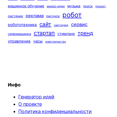
машинное обучение
музыка
поиск
микро-идея
проект
робот
реклама
растение
рисунок
сайт
сервис
робототехника
светодиод
стартап
тренд
стимпанк
сервомашинка
управление
часы
электричество
Инфо
Генератор идей
О проекте
Политика конфиденциальности