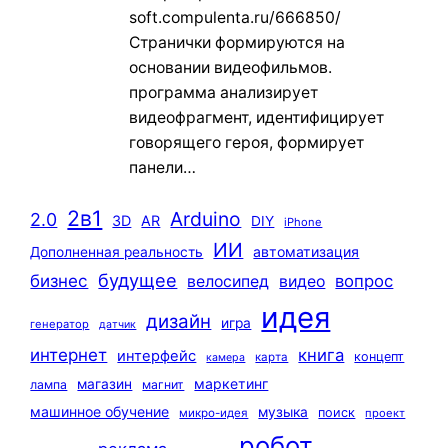
soft.compulenta.ru/666850/
Странички формируются на
основании видеофильмов.
программа анализирует
видеофрагмент, идентифицирует
говорящего героя, формирует
панели…
2в1
Arduino
2.0
3D
AR
DIY
iPhone
ИИ
автоматизация
Дополненная реальность
будущее
бизнес
вопрос
велосипед
видео
идея
дизайн
игра
генератор
датчик
интернет
книга
интерфейс
концепт
карта
камера
маркетинг
магазин
лампа
магнит
машинное обучение
музыка
поиск
микро-идея
проект
робот