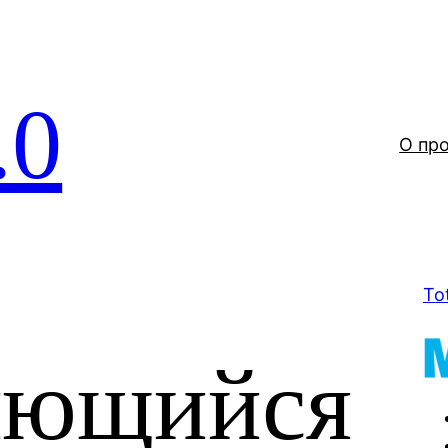
.0
О пр
To
яющийся