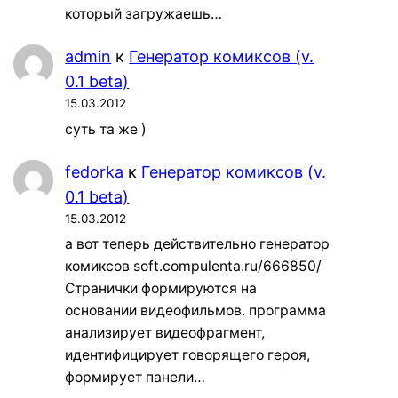
который загружаешь…
admin
к
Генератор комиксов (v.
0.1 beta)
15.03.2012
суть та же )
fedorka
к
Генератор комиксов (v.
0.1 beta)
15.03.2012
а вот теперь действительно генератор
комиксов soft.compulenta.ru/666850/
Странички формируются на
основании видеофильмов. программа
анализирует видеофрагмент,
идентифицирует говорящего героя,
формирует панели…