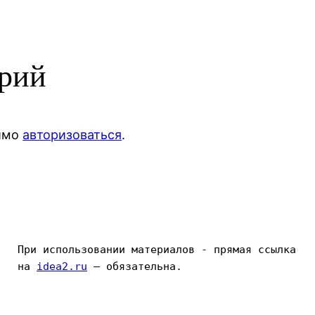
арий
димо
авторизоваться
.
При использовании материалов - прямая ссылка 
на 
idea2.ru
 — обязательна.