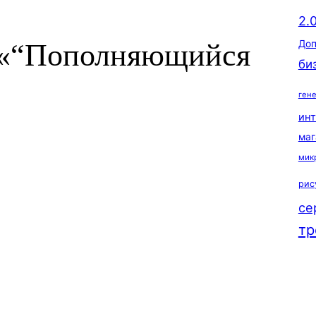
2.
Доп
а «“Пополняющийся
би
ген
ин
маг
мик
рис
се
тр