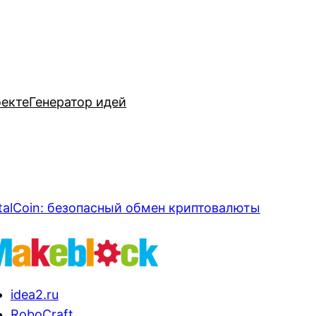
оекте
Генератор идей
talCoin: безопасный обмен криптовалюты
idea2.ru
RoboCraft