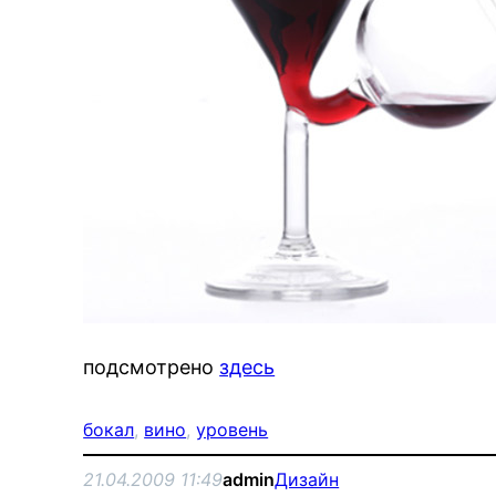
подсмотрено
здесь
бокал
, 
вино
, 
уровень
21.04.2009 11:49
admin
Дизайн