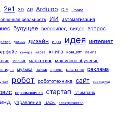
2в1
Arduino
0
3D
AR
DIY
iPhone
ИИ
автоматизация
олненная реальность
будущее
знес
вопрос
велосипед
видео
идея
дизайн
интернет
игра
ератор
датчик
книга
терфейс
концепт
лампа
карта
камера
маркетинг
машинное обучение
азин
магнит
реклама
музыка
поиск
растение
ро-идея
проект
робот
сайт
робототехника
унок
светодиод
стартап
рвис
стимпанк
сервомашинка
енд
управление
часы
электричество