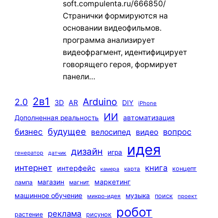
soft.compulenta.ru/666850/
Странички формируются на
основании видеофильмов.
программа анализирует
видеофрагмент, идентифицирует
говорящего героя, формирует
панели…
2в1
Arduino
2.0
3D
AR
DIY
iPhone
ИИ
автоматизация
Дополненная реальность
будущее
бизнес
вопрос
велосипед
видео
идея
дизайн
игра
генератор
датчик
интернет
книга
интерфейс
концепт
карта
камера
маркетинг
магазин
лампа
магнит
машинное обучение
музыка
поиск
микро-идея
проект
робот
реклама
растение
рисунок