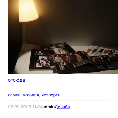
отсюда
лампа
, 
угловая
, 
четверть
02.09.2009 11:04
admin
Дизайн