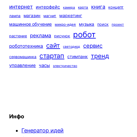
интернет
книга
интерфейс
концепт
карта
камера
маркетинг
магазин
лампа
магнит
машинное обучение
музыка
поиск
микро-идея
проект
робот
реклама
растение
рисунок
сайт
сервис
робототехника
светодиод
стартап
тренд
стимпанк
сервомашинка
управление
часы
электричество
Инфо
Генератор идей