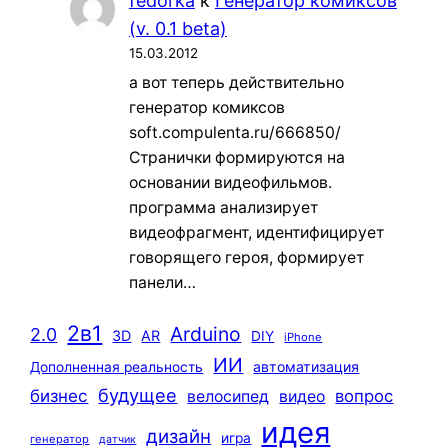
fedorka
к
Генератор комиксов
(v. 0.1 beta)
15.03.2012
а вот теперь действительно
генератор комиксов
soft.compulenta.ru/666850/
Странички формируются на
основании видеофильмов.
программа анализирует
видеофрагмент, идентифицирует
говорящего героя, формирует
панели…
2в1
Arduino
2.0
3D
AR
DIY
iPhone
ИИ
автоматизация
Дополненная реальность
будущее
бизнес
вопрос
велосипед
видео
идея
дизайн
игра
генератор
датчик