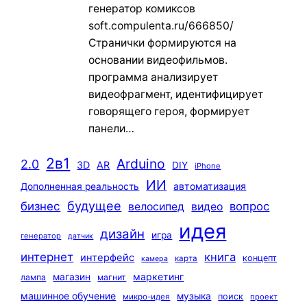
генератор комиксов
soft.compulenta.ru/666850/
Странички формируются на
основании видеофильмов.
программа анализирует
видеофрагмент, идентифицирует
говорящего героя, формирует
панели…
2в1
Arduino
2.0
3D
AR
DIY
iPhone
ИИ
автоматизация
Дополненная реальность
будущее
бизнес
вопрос
велосипед
видео
идея
дизайн
игра
генератор
датчик
интернет
книга
интерфейс
концепт
карта
камера
маркетинг
магазин
лампа
магнит
машинное обучение
музыка
поиск
микро-идея
проект