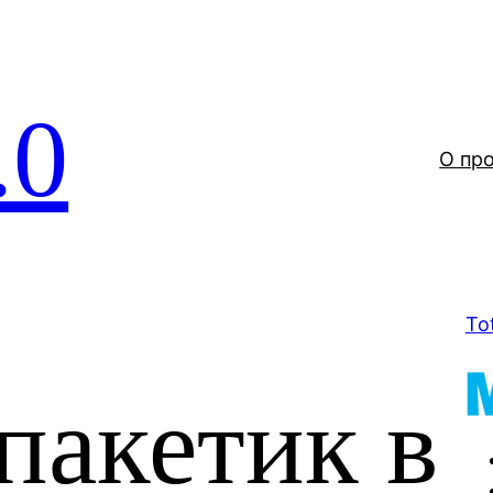
.0
О пр
To
пакетик в