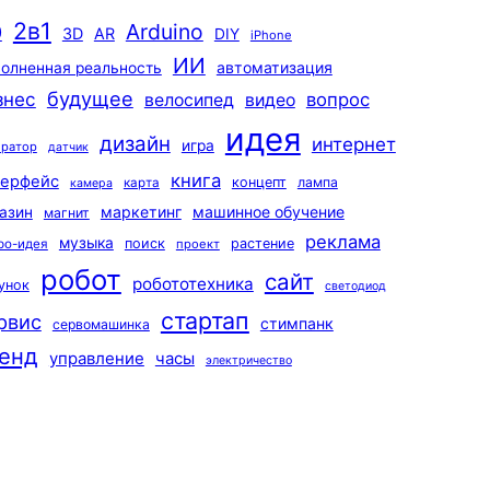
2в1
Arduino
0
3D
AR
DIY
iPhone
ИИ
автоматизация
олненная реальность
будущее
знес
вопрос
велосипед
видео
идея
дизайн
интернет
игра
ератор
датчик
книга
терфейс
концепт
лампа
карта
камера
маркетинг
машинное обучение
азин
магнит
реклама
музыка
поиск
растение
ро-идея
проект
робот
сайт
робототехника
унок
светодиод
стартап
рвис
стимпанк
сервомашинка
енд
управление
часы
электричество