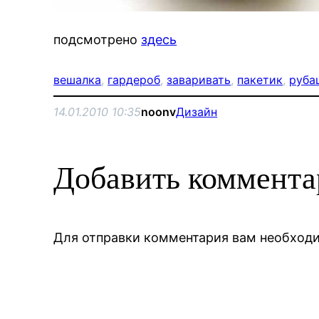
подсмотрено
здесь
вешалка
, 
гардероб
, 
заваривать
, 
пакетик
, 
руба
14.01.2010 10:35
noonv
Дизайн
Добавить коммент
Для отправки комментария вам необхо