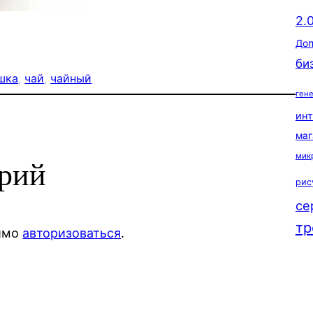
2.
Доп
би
шка
, 
чай
, 
чайный
ген
ин
маг
мик
арий
рис
се
тр
димо
авторизоваться
.