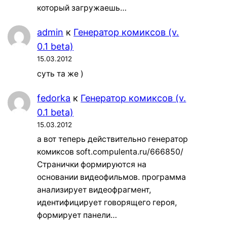
который загружаешь…
admin
к
Генератор комиксов (v.
0.1 beta)
15.03.2012
суть та же )
fedorka
к
Генератор комиксов (v.
0.1 beta)
15.03.2012
а вот теперь действительно генератор
комиксов soft.compulenta.ru/666850/
Странички формируются на
основании видеофильмов. программа
анализирует видеофрагмент,
идентифицирует говорящего героя,
формирует панели…