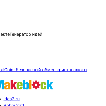
оекте
Генератор идей
talCoin: безопасный обмен криптовалюты
idea2.ru
RoboCraft