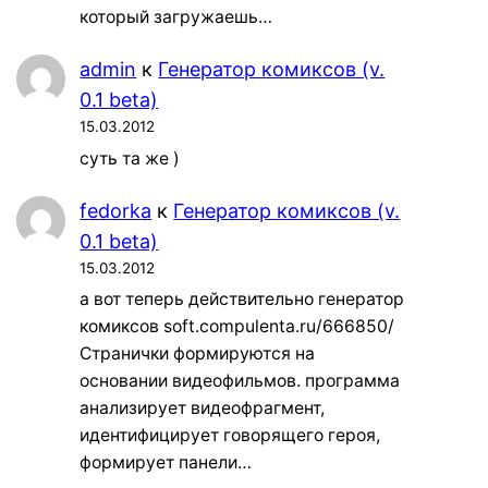
который загружаешь…
admin
к
Генератор комиксов (v.
0.1 beta)
15.03.2012
суть та же )
fedorka
к
Генератор комиксов (v.
0.1 beta)
15.03.2012
а вот теперь действительно генератор
комиксов soft.compulenta.ru/666850/
Странички формируются на
основании видеофильмов. программа
анализирует видеофрагмент,
идентифицирует говорящего героя,
формирует панели…