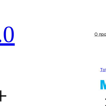
.0
О пр
To
+