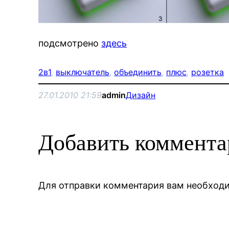
подсмотрено
здесь
2в1
, 
выключатель
, 
объединить
, 
плюс
, 
розетка
27.01.2010 21:59
admin
Дизайн
Добавить коммент
Для отправки комментария вам необхо