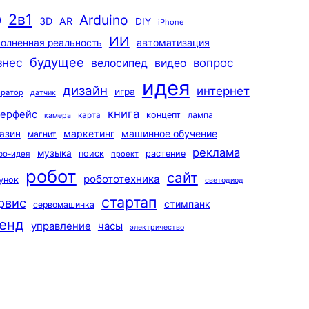
2в1
Arduino
0
3D
AR
DIY
iPhone
ИИ
автоматизация
олненная реальность
будущее
знес
вопрос
велосипед
видео
идея
дизайн
интернет
игра
ератор
датчик
книга
терфейс
концепт
лампа
карта
камера
маркетинг
машинное обучение
азин
магнит
реклама
музыка
поиск
растение
ро-идея
проект
робот
сайт
робототехника
унок
светодиод
стартап
рвис
стимпанк
сервомашинка
енд
управление
часы
электричество