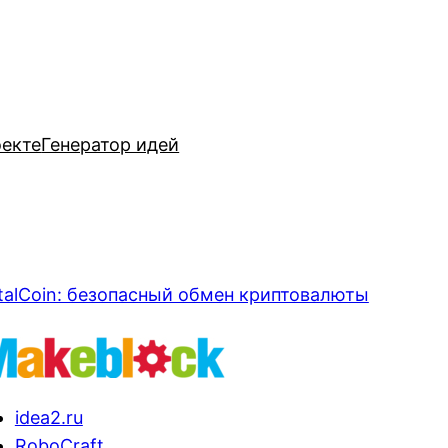
оекте
Генератор идей
talCoin: безопасный обмен криптовалюты
idea2.ru
RoboCraft