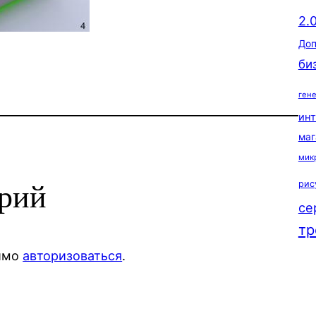
2.
Доп
би
ген
ин
маг
мик
рис
арий
се
тр
димо
авторизоваться
.