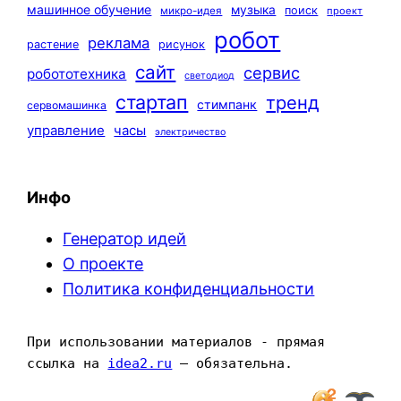
машинное обучение
музыка
поиск
микро-идея
проект
робот
реклама
растение
рисунок
сайт
сервис
робототехника
светодиод
стартап
тренд
стимпанк
сервомашинка
управление
часы
электричество
Инфо
Генератор идей
О проекте
Политика конфиденциальности
При использовании материалов - прямая 
ссылка на 
idea2.ru
 — обязательна.