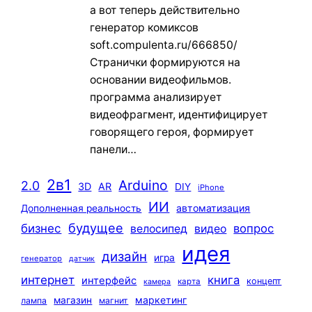
а вот теперь действительно
генератор комиксов
soft.compulenta.ru/666850/
Странички формируются на
основании видеофильмов.
программа анализирует
видеофрагмент, идентифицирует
говорящего героя, формирует
панели…
2в1
Arduino
2.0
3D
AR
DIY
iPhone
ИИ
автоматизация
Дополненная реальность
будущее
бизнес
вопрос
велосипед
видео
идея
дизайн
игра
генератор
датчик
интернет
книга
интерфейс
концепт
карта
камера
маркетинг
магазин
лампа
магнит