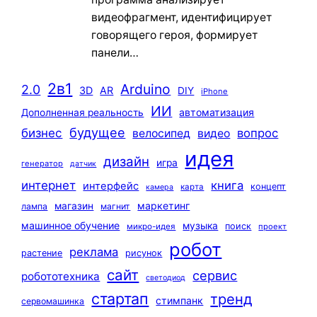
видеофрагмент, идентифицирует
говорящего героя, формирует
панели…
2в1
Arduino
2.0
3D
AR
DIY
iPhone
ИИ
автоматизация
Дополненная реальность
будущее
бизнес
вопрос
велосипед
видео
идея
дизайн
игра
генератор
датчик
интернет
книга
интерфейс
концепт
карта
камера
маркетинг
магазин
лампа
магнит
машинное обучение
музыка
поиск
микро-идея
проект
робот
реклама
растение
рисунок
сайт
сервис
робототехника
светодиод
стартап
тренд
стимпанк
сервомашинка