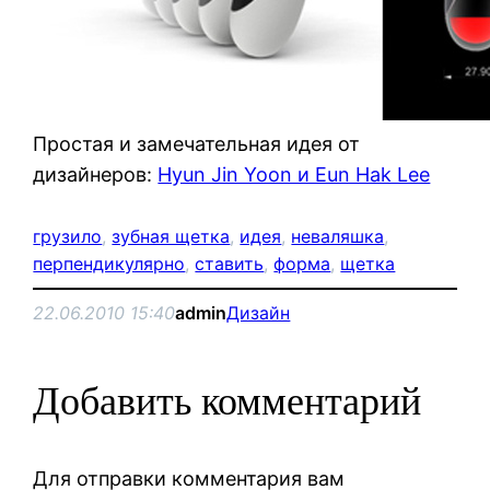
Простая и замечательная идея от
дизайнеров:
Hyun Jin Yoon и Eun Hak Lee
грузило
, 
зубная щетка
, 
идея
, 
неваляшка
, 
перпендикулярно
, 
ставить
, 
форма
, 
щетка
22.06.2010 15:40
admin
Дизайн
Добавить комментарий
Для отправки комментария вам