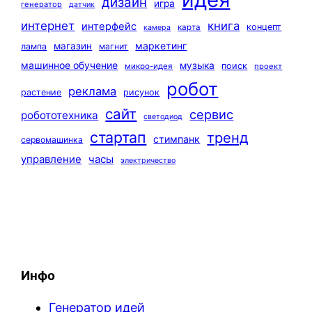
дизайн
игра
генератор
датчик
интернет
книга
интерфейс
концепт
карта
камера
маркетинг
магазин
лампа
магнит
машинное обучение
музыка
поиск
микро-идея
проект
робот
реклама
растение
рисунок
сайт
сервис
робототехника
светодиод
стартап
тренд
стимпанк
сервомашинка
управление
часы
электричество
Инфо
Генератор идей