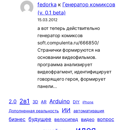
fedorka
к
Генератор комиксов
(v. 0.1 beta)
15.03.2012
а вот теперь действительно
генератор комиксов
soft.compulenta.ru/666850/
Странички формируются на
основании видеофильмов.
программа анализирует
видеофрагмент, идентифицирует
говорящего героя, формирует
панели…
2в1
Arduino
2.0
3D
AR
DIY
iPhone
ИИ
автоматизация
Дополненная реальность
будущее
бизнес
вопрос
велосипед
видео
идея