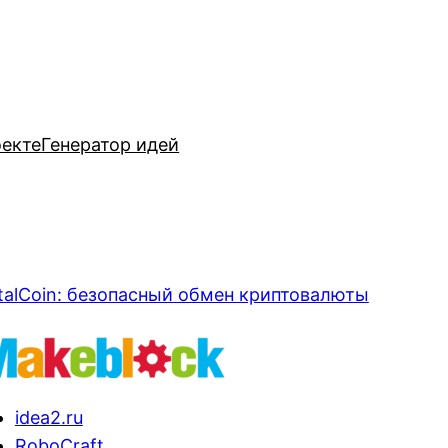
оекте
Генератор идей
talCoin: безопасный обмен криптовалюты
idea2.ru
RoboCraft