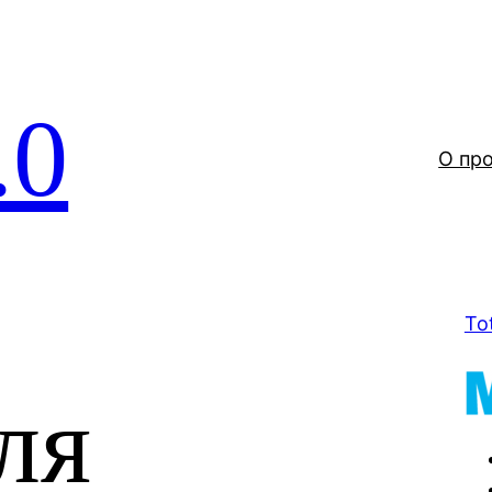
.0
О пр
To
ля