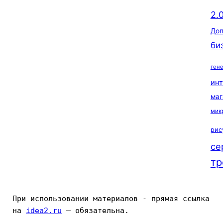
2.
Доп
би
ген
ин
маг
мик
рис
се
тр
При использовании материалов - прямая ссылка 
на 
idea2.ru
 — обязательна.