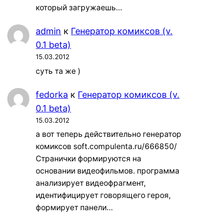
который загружаешь…
admin
к
Генератор комиксов (v.
0.1 beta)
15.03.2012
суть та же )
fedorka
к
Генератор комиксов (v.
0.1 beta)
15.03.2012
а вот теперь действительно генератор
комиксов soft.compulenta.ru/666850/
Странички формируются на
основании видеофильмов. программа
анализирует видеофрагмент,
идентифицирует говорящего героя,
формирует панели…