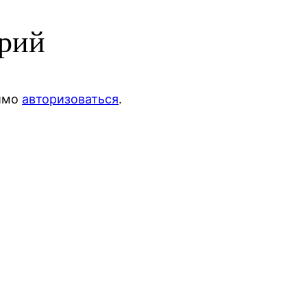
арий
димо
авторизоваться
.