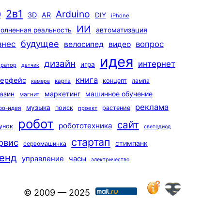
2в1
Arduino
0
3D
AR
DIY
iPhone
ИИ
автоматизация
олненная реальность
будущее
знес
вопрос
велосипед
видео
идея
дизайн
интернет
игра
ератор
датчик
книга
терфейс
концепт
лампа
карта
камера
маркетинг
машинное обучение
азин
магнит
реклама
музыка
поиск
растение
ро-идея
проект
робот
сайт
робототехника
унок
светодиод
стартап
рвис
стимпанк
сервомашинка
енд
управление
часы
электричество
© 2009 — 2025