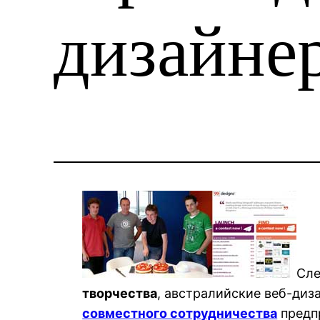
дизайне
Сле
творчества
, австралийские веб-ди
совместного сотрудничества
предпр