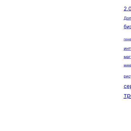
2.
Доп
би
ген
ин
маг
мик
рис
се
тр