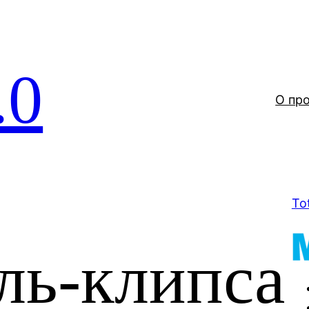
.0
О пр
To
ль-клипса