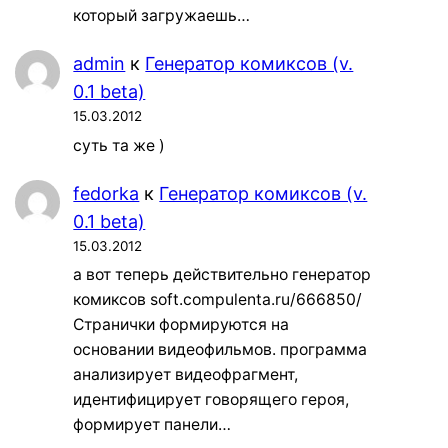
который загружаешь…
admin
к
Генератор комиксов (v.
0.1 beta)
15.03.2012
суть та же )
fedorka
к
Генератор комиксов (v.
0.1 beta)
15.03.2012
а вот теперь действительно генератор
комиксов soft.compulenta.ru/666850/
Странички формируются на
основании видеофильмов. программа
анализирует видеофрагмент,
идентифицирует говорящего героя,
формирует панели…