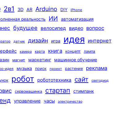
2в1
Arduino
0
3D
AR
DIY
iPhone
ИИ
автоматизация
олненная реальность
будущее
знес
вопрос
велосипед
видео
идея
дизайн
интернет
игра
ератор
датчик
книга
терфейс
концепт
лампа
карта
камера
маркетинг
машинное обучение
азин
магнит
реклама
музыка
поиск
растение
ро-идея
проект
робот
сайт
робототехника
унок
светодиод
стартап
рвис
стимпанк
сервомашинка
енд
управление
часы
электричество