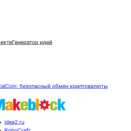
оекте
Генератор идей
talCoin: безопасный обмен криптовалюты
idea2.ru
RoboCraft