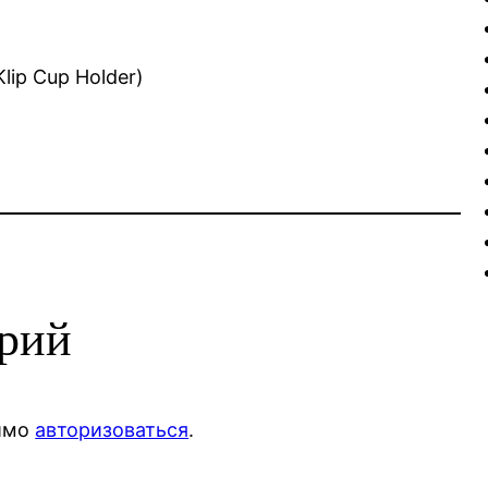
lip Cup Holder)
арий
димо
авторизоваться
.