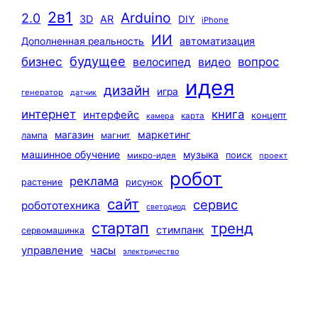
2в1
Arduino
2.0
3D
AR
DIY
iPhone
ИИ
автоматизация
Дополненная реальность
будущее
бизнес
вопрос
велосипед
видео
идея
дизайн
игра
генератор
датчик
интернет
книга
интерфейс
концепт
карта
камера
маркетинг
магазин
лампа
магнит
машинное обучение
музыка
поиск
микро-идея
проект
робот
реклама
растение
рисунок
сайт
сервис
робототехника
светодиод
стартап
тренд
стимпанк
сервомашинка
управление
часы
электричество