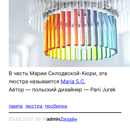
В честь Марии Склодвской-Кюри, эта
люстра называется
Maria S.C.
Автор — польский дизайнер — Pani Jurek
лампа
, 
люстра
, 
пробирки
03.02.2012 06:14
admin
Дизайн