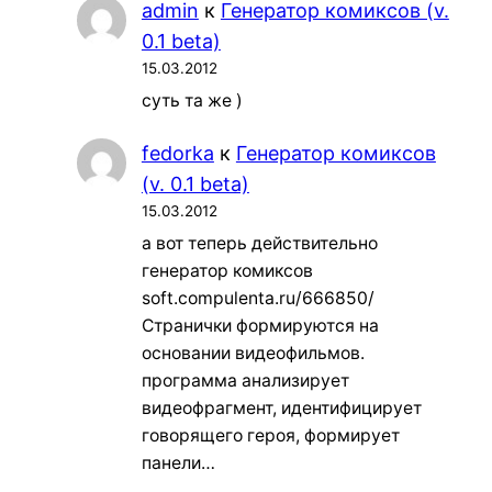
admin
к
Генератор комиксов (v.
0.1 beta)
15.03.2012
суть та же )
fedorka
к
Генератор комиксов
(v. 0.1 beta)
15.03.2012
а вот теперь действительно
генератор комиксов
soft.compulenta.ru/666850/
Странички формируются на
основании видеофильмов.
программа анализирует
видеофрагмент, идентифицирует
говорящего героя, формирует
панели…