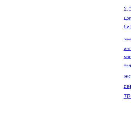
2.
Доп
би
ген
ин
маг
мик
рис
се
тр