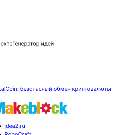
оекте
Генератор идей
talCoin: безопасный обмен криптовалюты
idea2.ru
RoboCraft