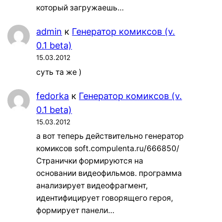
который загружаешь…
admin
к
Генератор комиксов (v.
0.1 beta)
15.03.2012
суть та же )
fedorka
к
Генератор комиксов (v.
0.1 beta)
15.03.2012
а вот теперь действительно генератор
комиксов soft.compulenta.ru/666850/
Странички формируются на
основании видеофильмов. программа
анализирует видеофрагмент,
идентифицирует говорящего героя,
формирует панели…