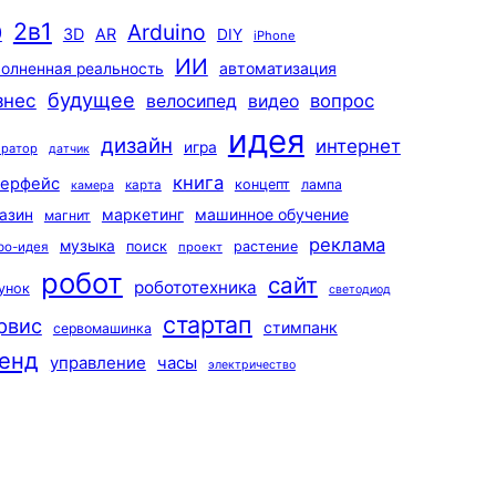
2в1
Arduino
0
3D
AR
DIY
iPhone
ИИ
автоматизация
олненная реальность
будущее
знес
вопрос
велосипед
видео
идея
дизайн
интернет
игра
ератор
датчик
книга
терфейс
концепт
лампа
карта
камера
маркетинг
машинное обучение
азин
магнит
реклама
музыка
поиск
растение
ро-идея
проект
робот
сайт
робототехника
унок
светодиод
стартап
рвис
стимпанк
сервомашинка
енд
управление
часы
электричество