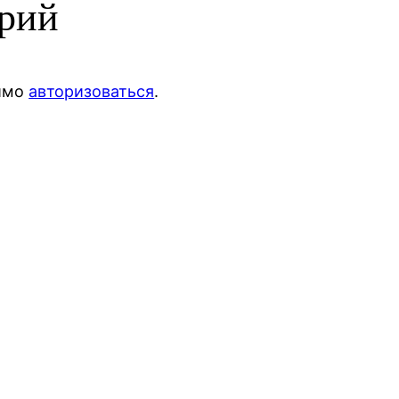
арий
димо
авторизоваться
.