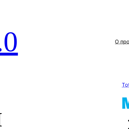
.0
О пр
To
ы