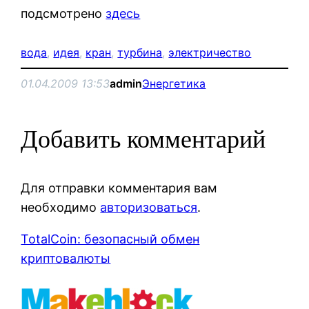
подсмотрено
здесь
вода
, 
идея
, 
кран
, 
турбина
, 
электричество
01.04.2009 13:53
admin
Энергетика
Добавить комментарий
Для отправки комментария вам
необходимо
авторизоваться
.
TotalCoin: безопасный обмен
криптовалюты