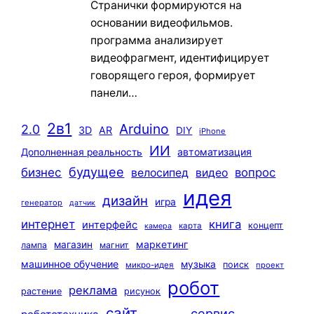
Странички формируются на
основании видеофильмов.
программа анализирует
видеофрагмент, идентифицирует
говорящего героя, формирует
панели…
2в1
Arduino
2.0
3D
AR
DIY
iPhone
ИИ
автоматизация
Дополненная реальность
будущее
бизнес
вопрос
велосипед
видео
идея
дизайн
игра
генератор
датчик
интернет
книга
интерфейс
концепт
карта
камера
маркетинг
магазин
лампа
магнит
машинное обучение
музыка
поиск
микро-идея
проект
робот
реклама
растение
рисунок
сайт
сервис