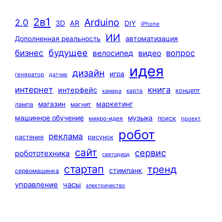
2в1
Arduino
2.0
3D
AR
DIY
iPhone
ИИ
автоматизация
Дополненная реальность
будущее
бизнес
вопрос
велосипед
видео
идея
дизайн
игра
генератор
датчик
интернет
книга
интерфейс
концепт
карта
камера
маркетинг
магазин
лампа
магнит
машинное обучение
музыка
поиск
микро-идея
проект
робот
реклама
растение
рисунок
сайт
сервис
робототехника
светодиод
стартап
тренд
стимпанк
сервомашинка
управление
часы
электричество