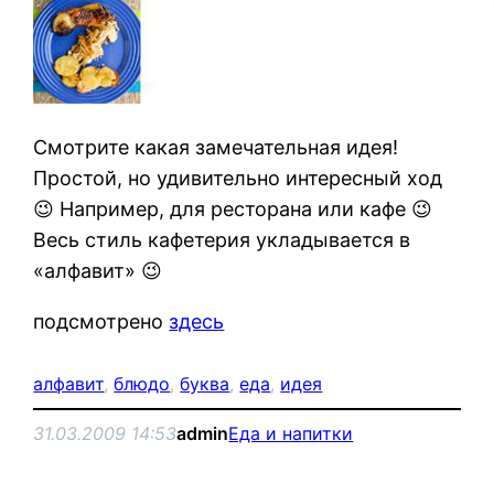
Смотрите какая замечательная идея!
Простой, но удивительно интересный ход
😉 Например, для ресторана или кафе 😉
Весь стиль кафетерия укладывается в
«алфавит» 😉
подсмотрено
здесь
алфавит
, 
блюдо
, 
буква
, 
еда
, 
идея
31.03.2009 14:53
admin
Еда и напитки