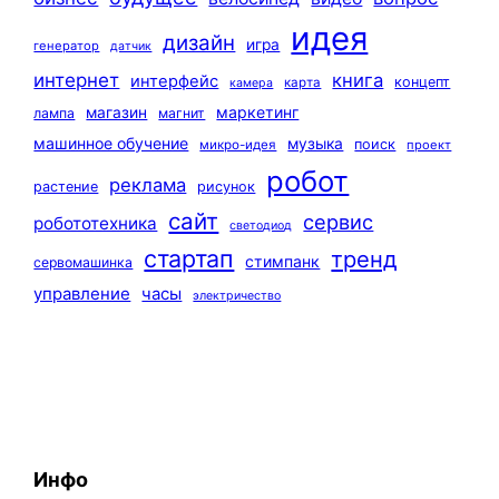
идея
дизайн
игра
генератор
датчик
интернет
книга
интерфейс
концепт
карта
камера
маркетинг
магазин
лампа
магнит
машинное обучение
музыка
поиск
микро-идея
проект
робот
реклама
растение
рисунок
сайт
сервис
робототехника
светодиод
стартап
тренд
стимпанк
сервомашинка
управление
часы
электричество
Инфо