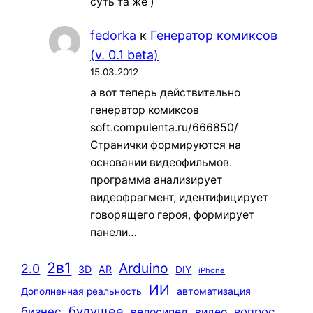
суть та же )
fedorka
к
Генератор комиксов
(v. 0.1 beta)
15.03.2012
а вот теперь действительно
генератор комиксов
soft.compulenta.ru/666850/
Странички формируются на
основании видеофильмов.
программа анализирует
видеофрагмент, идентифицирует
говорящего героя, формирует
панели…
2в1
Arduino
2.0
3D
AR
DIY
iPhone
ИИ
автоматизация
Дополненная реальность
будущее
бизнес
вопрос
велосипед
видео