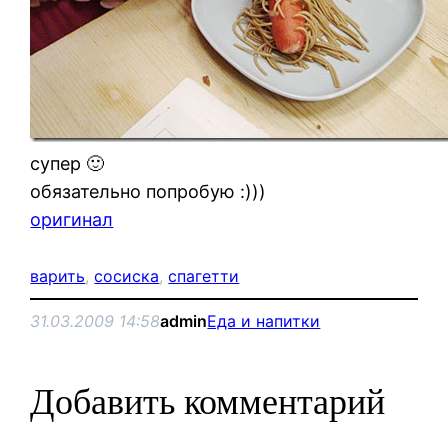
супер 🙂
обязательно попробую :)))
оригинал
варить
, 
сосиска
, 
спагетти
31.03.2009 14:58
admin
Еда и напитки
Добавить комментарий