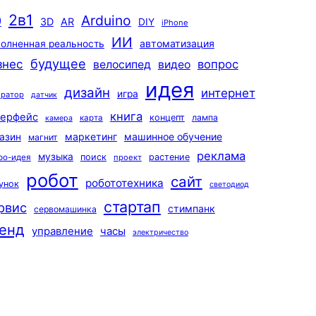
2в1
Arduino
0
3D
AR
DIY
iPhone
ИИ
автоматизация
олненная реальность
будущее
знес
вопрос
велосипед
видео
идея
дизайн
интернет
игра
ератор
датчик
книга
терфейс
концепт
лампа
карта
камера
маркетинг
машинное обучение
азин
магнит
реклама
музыка
поиск
растение
ро-идея
проект
робот
сайт
робототехника
унок
светодиод
стартап
рвис
стимпанк
сервомашинка
енд
управление
часы
электричество