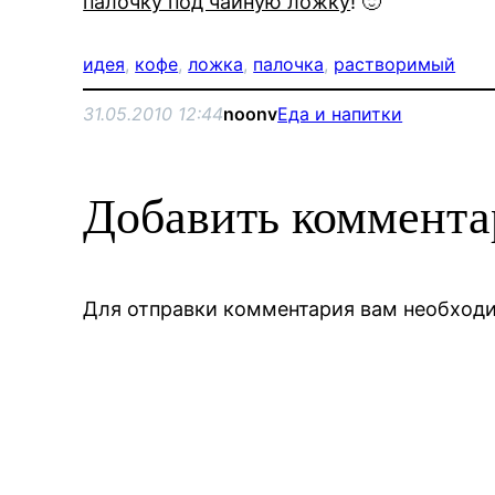
палочку под чайную ложку
! 🙂
идея
, 
кофе
, 
ложка
, 
палочка
, 
растворимый
31.05.2010 12:44
noonv
Еда и напитки
Добавить коммент
Для отправки комментария вам необхо