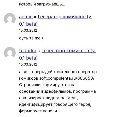
который загружаешь…
admin
к
Генератор комиксов (v.
0.1 beta)
15.03.2012
суть та же )
fedorka
к
Генератор комиксов (v.
0.1 beta)
15.03.2012
а вот теперь действительно генератор
комиксов soft.compulenta.ru/666850/
Странички формируются на
основании видеофильмов. программа
анализирует видеофрагмент,
идентифицирует говорящего героя,
формирует панели…