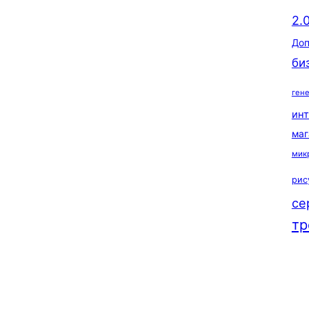
2.
Доп
би
ген
ин
маг
мик
рис
се
тр