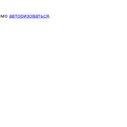
димо
авторизоваться
.