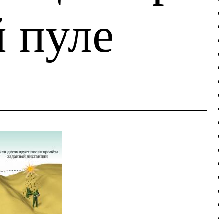
й пуле