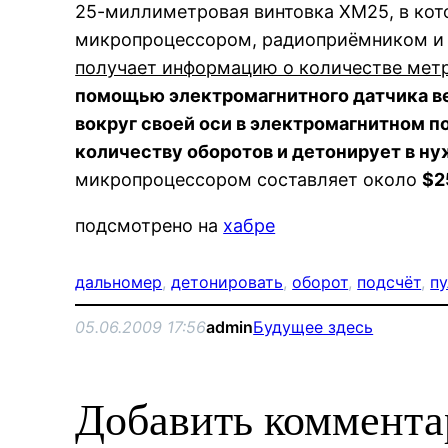
25-миллиметровая винтовка XM25, в кот
микропроцессором, радиоприёмником и 
получает информацию о количестве метр
помощью электромагнитного датчика в
вокруг своей оси
в электромагнитном по
количеству оборотов и детонирует в н
микропроцессором составляет около
$2
подсмотрено на
хабре
дальномер
, 
детонировать
, 
оборот
, 
подсчёт
, 
пу
05.06.2009 17:56
admin
Будущее здесь
Добавить коммент