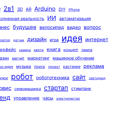
2в1
Arduino
0
3D
AR
DIY
iPhone
ИИ
автоматизация
олненная реальность
будущее
знес
вопрос
велосипед
видео
идея
дизайн
интернет
игра
ератор
датчик
книга
терфейс
концепт
лампа
карта
камера
маркетинг
машинное обучение
азин
магнит
реклама
музыка
поиск
растение
ро-идея
проект
робот
сайт
робототехника
унок
светодиод
стартап
рвис
стимпанк
сервомашинка
енд
управление
часы
электричество