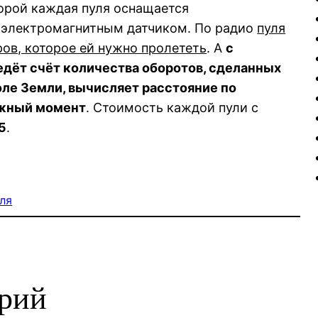
орой каждая пуля оснащается
электромагнитным датчиком. По радио
пуля
ов, которое ей нужно пролететь
. А
с
едёт счёт
количества оборотов, сделанных
ле Земли, вычисляет расстояние по
ужный момент
. Стоимость каждой пули с
5
.
ля
арий