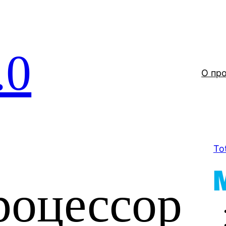
.0
О пр
To
оцессор