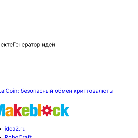
оекте
Генератор идей
talCoin: безопасный обмен криптовалюты
idea2.ru
RoboCraft