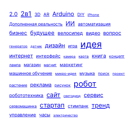
2в1
Arduino
2.0
3D
AR
DIY
iPhone
ИИ
автоматизация
Дополненная реальность
будущее
бизнес
вопрос
велосипед
видео
идея
дизайн
игра
генератор
датчик
интернет
книга
интерфейс
концепт
карта
камера
маркетинг
магазин
лампа
магнит
машинное обучение
музыка
поиск
микро-идея
проект
робот
реклама
растение
рисунок
сайт
сервис
робототехника
светодиод
стартап
тренд
стимпанк
сервомашинка
управление
часы
электричество