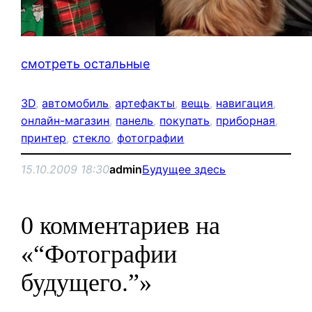
смотреть остальные
3D
, 
автомобиль
, 
артефакты
, 
вещь
, 
навигация
, 
онлайн-магазин
, 
панель
, 
покупать
, 
приборная
, 
принтер
, 
стекло
, 
фотографии
15.10.2009 18:30
admin
Будущее здесь
0 комментариев на
«“Фотографии
будущего.”»