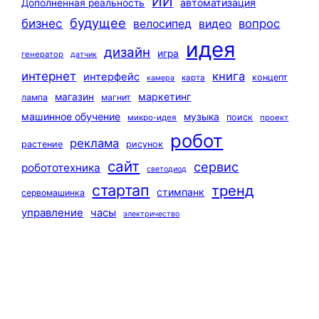
ИИ
автоматизация
Дополненная реальность
будущее
бизнес
вопрос
велосипед
видео
идея
дизайн
игра
генератор
датчик
интернет
книга
интерфейс
концепт
карта
камера
маркетинг
магазин
лампа
магнит
машинное обучение
музыка
поиск
микро-идея
проект
робот
реклама
растение
рисунок
сайт
сервис
робототехника
светодиод
стартап
тренд
стимпанк
сервомашинка
управление
часы
электричество