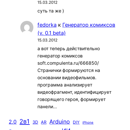
15.03.2012
суть та же )
fedorka
к
Генератор комиксов
(v. 0.1 beta)
15.03.2012
а вот теперь действительно
генератор комиксов
soft.compulenta.ru/666850/
Странички формируются на
основании видеофильмов.
программа анализирует
видеофрагмент, идентифицирует
говорящего героя, формирует
панели…
2в1
Arduino
2.0
3D
AR
DIY
iPhone