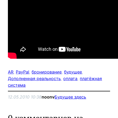
AR
, 
PayPal
, 
бронирование
, 
будущее
, 
Дополненная реальность
, 
оплата
, 
платёжная
система
12.05.2010 10:38
noonv
Будущее здесь