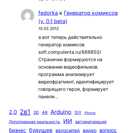
fedorka
к
Генератор комиксов
(v. 0.1 beta)
15.03.2012
а вот теперь действительно
генератор комиксов
soft.compulenta.ru/666850/
Странички формируются на
основании видеофильмов.
программа анализирует
видеофрагмент, идентифицирует
говорящего героя, формирует
панели…
2в1
Arduino
2.0
3D
AR
DIY
iPhone
ИИ
автоматизация
Дополненная реальность
будущее
бизнес
вопрос
велосипед
видео