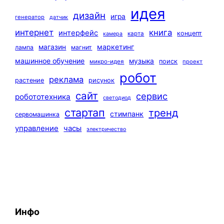
идея
дизайн
игра
генератор
датчик
интернет
книга
интерфейс
концепт
карта
камера
маркетинг
магазин
лампа
магнит
машинное обучение
музыка
поиск
микро-идея
проект
робот
реклама
растение
рисунок
сайт
сервис
робототехника
светодиод
стартап
тренд
стимпанк
сервомашинка
управление
часы
электричество
Инфо