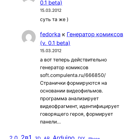
0.1 beta)
15.03.2012
суть та же )
fedorka
к
Генератор комиксов
(v. 0.1 beta)
15.03.2012
а вот теперь действительно
генератор комиксов
soft.compulenta.ru/666850/
Странички формируются на
основании видеофильмов.
программа анализирует
видеофрагмент, идентифицирует
говорящего героя, формирует
панели…
2в1
Arduino
2.0
3D
AR
DIY
iPhone