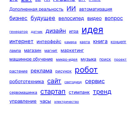
ИИ
автоматизация
Дополненная реальность
будущее
бизнес
вопрос
велосипед
видео
идея
дизайн
игра
генератор
датчик
интернет
книга
интерфейс
концепт
карта
камера
маркетинг
магазин
лампа
магнит
машинное обучение
музыка
поиск
микро-идея
проект
робот
реклама
растение
рисунок
сайт
сервис
робототехника
светодиод
стартап
тренд
стимпанк
сервомашинка
управление
часы
электричество