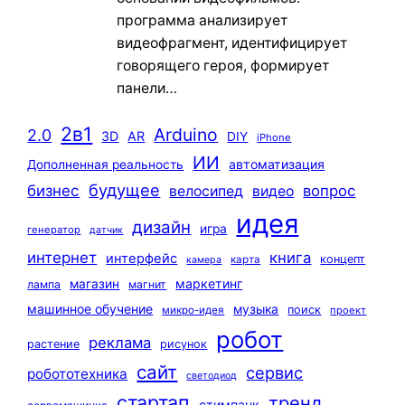
программа анализирует
видеофрагмент, идентифицирует
говорящего героя, формирует
панели…
2в1
Arduino
2.0
3D
AR
DIY
iPhone
ИИ
автоматизация
Дополненная реальность
будущее
бизнес
вопрос
велосипед
видео
идея
дизайн
игра
генератор
датчик
интернет
книга
интерфейс
концепт
карта
камера
маркетинг
магазин
лампа
магнит
машинное обучение
музыка
поиск
микро-идея
проект
робот
реклама
растение
рисунок
сайт
сервис
робототехника
светодиод
стартап
тренд
стимпанк