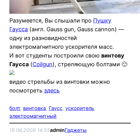
Разумеется, Вы слышали про
Пушку
Гаусса
(англ. Gauss gun, Gauss cannon) —
одну из разновидностей
электромагнитного ускорителя масс.
И вот студенты построили свою
винтову
Гаусса
(
Coilgun
), стреляющую болтами 🙂
видео стрельбы из винтовки можно
посмотреть
здесь
болт
, 
винтовка
, 
Гаусс
, 
ускоритель
, 
электромагнитный
19.06.2009 14:55
admin
Гаджеты