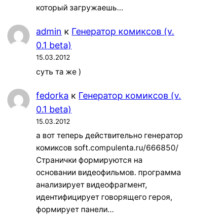
который загружаешь…
admin
к
Генератор комиксов (v.
0.1 beta)
15.03.2012
суть та же )
fedorka
к
Генератор комиксов (v.
0.1 beta)
15.03.2012
а вот теперь действительно генератор
комиксов soft.compulenta.ru/666850/
Странички формируются на
основании видеофильмов. программа
анализирует видеофрагмент,
идентифицирует говорящего героя,
формирует панели…