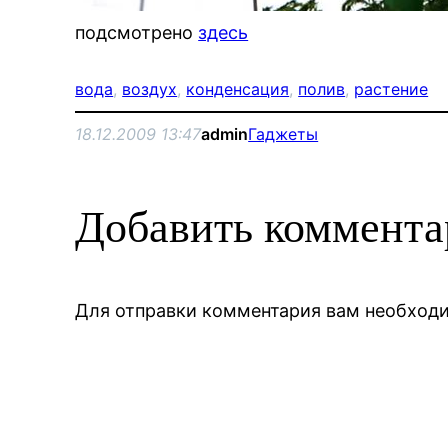
подсмотрено
здесь
вода
, 
воздух
, 
конденсация
, 
полив
, 
растение
18.12.2009 13:47
admin
Гаджеты
Добавить коммент
Для отправки комментария вам необхо