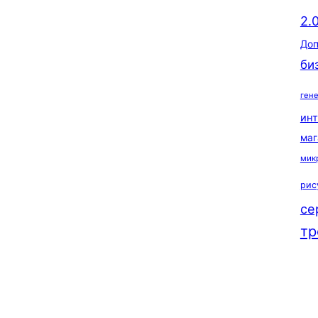
2.
Доп
би
ген
ин
маг
мик
рис
се
тр