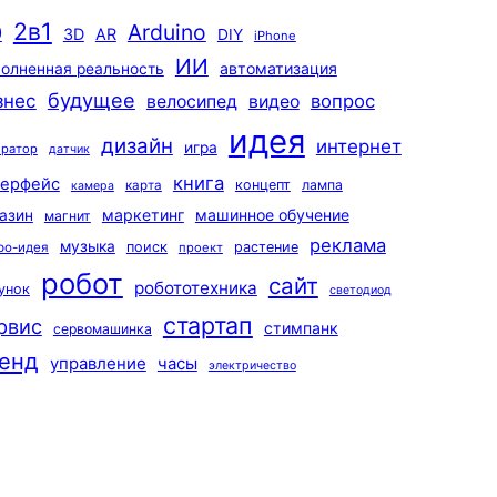
2в1
Arduino
0
3D
AR
DIY
iPhone
ИИ
автоматизация
олненная реальность
будущее
знес
вопрос
велосипед
видео
идея
дизайн
интернет
игра
ератор
датчик
книга
терфейс
концепт
лампа
карта
камера
маркетинг
машинное обучение
азин
магнит
реклама
музыка
поиск
растение
ро-идея
проект
робот
сайт
робототехника
унок
светодиод
стартап
рвис
стимпанк
сервомашинка
енд
управление
часы
электричество