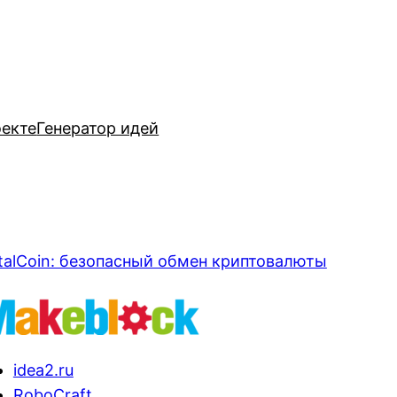
оекте
Генератор идей
talCoin: безопасный обмен криптовалюты
idea2.ru
RoboCraft