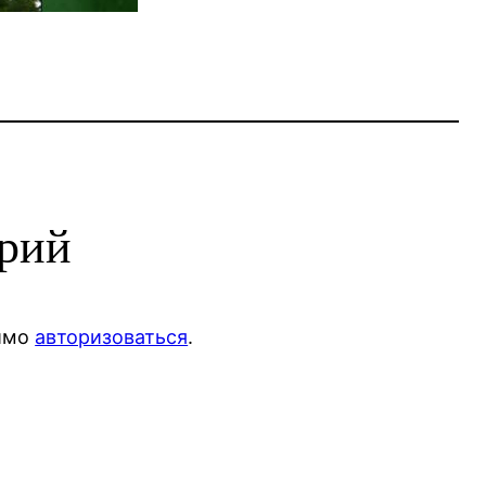
арий
димо
авторизоваться
.