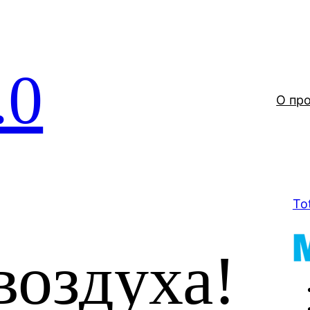
.0
О пр
To
воздуха!