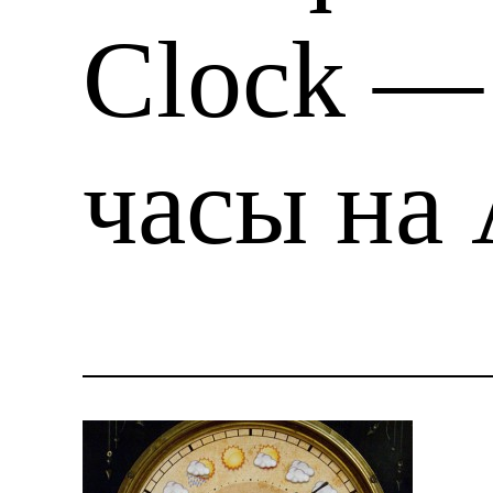
Clock —
часы на 