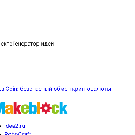
оекте
Генератор идей
talCoin: безопасный обмен криптовалюты
idea2.ru
RoboCraft