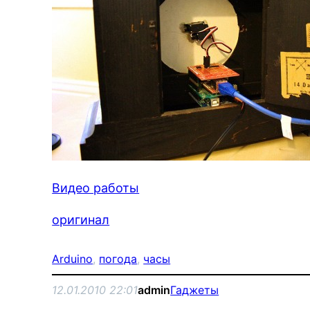
Видео работы
оригинал
Arduino
, 
погода
, 
часы
12.01.2010 22:01
admin
Гаджеты