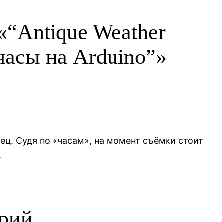
«“Antique Weather
часы на Arduino”»
дец. Судя по «часам», на момент съёмки стоит
.
арий