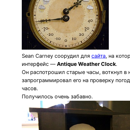
Sean Carney соорудил для
сайта
, на кот
интерфейс —
Antique Weather Clock
.
Он распотрошил старые часы, воткнул в
запрограммировал его на проверку пого
часов.
Получилось очень забавно.