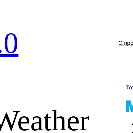
.0
О пр
To
Weather