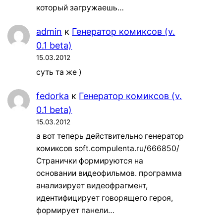
который загружаешь…
admin
к
Генератор комиксов (v.
0.1 beta)
15.03.2012
суть та же )
fedorka
к
Генератор комиксов (v.
0.1 beta)
15.03.2012
а вот теперь действительно генератор
комиксов soft.compulenta.ru/666850/
Странички формируются на
основании видеофильмов. программа
анализирует видеофрагмент,
идентифицирует говорящего героя,
формирует панели…