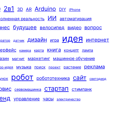
2в1
Arduino
0
3D
AR
DIY
iPhone
ИИ
автоматизация
олненная реальность
будущее
знес
вопрос
велосипед
видео
идея
дизайн
интернет
игра
ератор
датчик
книга
терфейс
концепт
лампа
карта
камера
маркетинг
машинное обучение
азин
магнит
реклама
музыка
поиск
растение
ро-идея
проект
робот
сайт
робототехника
унок
светодиод
стартап
рвис
стимпанк
сервомашинка
енд
управление
часы
электричество