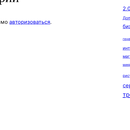
2.
Доп
димо
авторизоваться
.
би
ген
ин
маг
мик
рис
се
тр