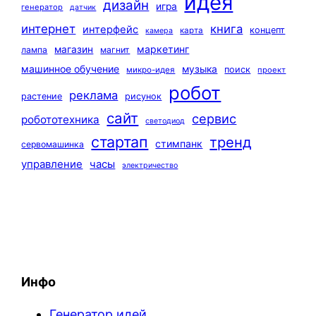
идея
дизайн
игра
генератор
датчик
интернет
книга
интерфейс
концепт
карта
камера
маркетинг
магазин
лампа
магнит
машинное обучение
музыка
поиск
микро-идея
проект
робот
реклама
растение
рисунок
сайт
сервис
робототехника
светодиод
стартап
тренд
стимпанк
сервомашинка
управление
часы
электричество
Инфо
Генератор идей