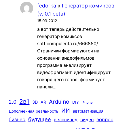
fedorka
к
Генератор комиксов
(v. 0.1 beta)
15.03.2012
а вот теперь действительно
генератор комиксов
soft.compulenta.ru/666850/
Странички формируются на
основании видеофильмов.
программа анализирует
видеофрагмент, идентифицирует
говорящего героя, формирует
панели…
2в1
Arduino
2.0
3D
AR
DIY
iPhone
ИИ
автоматизация
Дополненная реальность
будущее
бизнес
вопрос
велосипед
видео