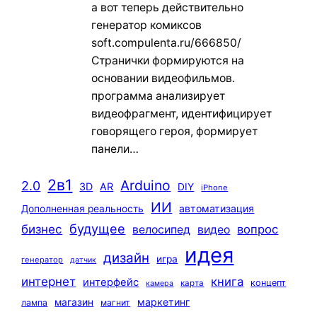
а вот теперь действительно
генератор комиксов
soft.compulenta.ru/666850/
Странички формируются на
основании видеофильмов.
программа анализирует
видеофрагмент, идентифицирует
говорящего героя, формирует
панели…
2в1
Arduino
2.0
3D
AR
DIY
iPhone
ИИ
автоматизация
Дополненная реальность
будущее
бизнес
вопрос
велосипед
видео
идея
дизайн
игра
генератор
датчик
интернет
книга
интерфейс
концепт
карта
камера
маркетинг
магазин
лампа
магнит