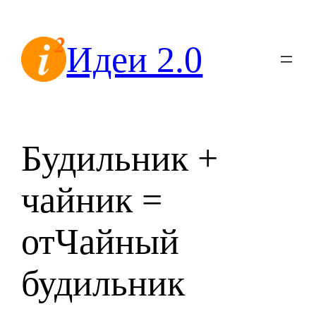
Перейти
к
Идеи 2.0
содержимому
Будильник +
чайник =
отЧайный
будильник