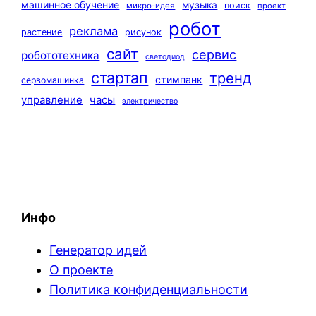
машинное обучение
музыка
поиск
микро-идея
проект
робот
реклама
растение
рисунок
сайт
сервис
робототехника
светодиод
стартап
тренд
стимпанк
сервомашинка
управление
часы
электричество
Инфо
Генератор идей
О проекте
Политика конфиденциальности