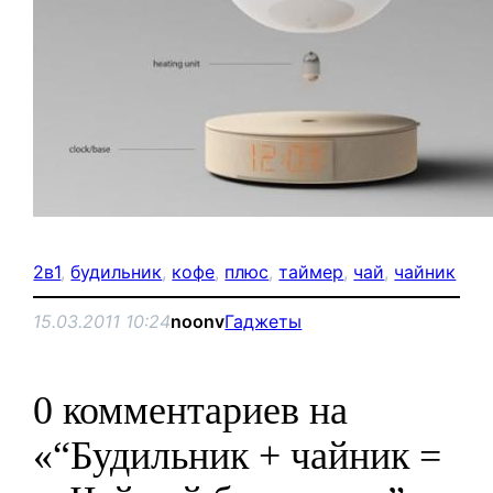
2в1
, 
будильник
, 
кофе
, 
плюс
, 
таймер
, 
чай
, 
чайник
15.03.2011 10:24
noonv
Гаджеты
0 комментариев на
«“Будильник + чайник =