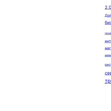
2.
Доп
би
ген
ин
маг
мик
рис
се
тр