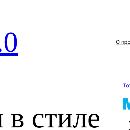
.0
О пр
To
 в стиле