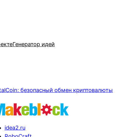
оекте
Генератор идей
talCoin: безопасный обмен криптовалюты
idea2.ru
RoboCraft