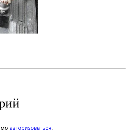
арий
димо
авторизоваться
.