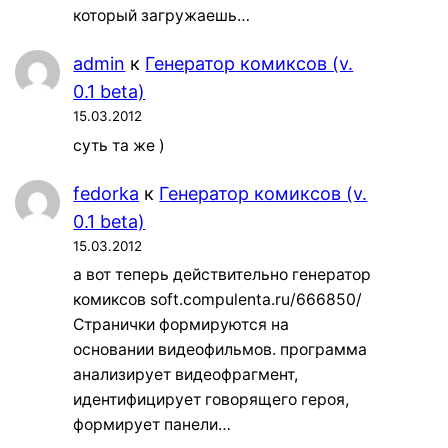
который загружаешь…
admin
к
Генератор комиксов (v.
0.1 beta)
15.03.2012
суть та же )
fedorka
к
Генератор комиксов (v.
0.1 beta)
15.03.2012
а вот теперь действительно генератор
комиксов soft.compulenta.ru/666850/
Странички формируются на
основании видеофильмов. программа
анализирует видеофрагмент,
идентифицирует говорящего героя,
формирует панели…