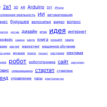
2в1
Arduino
0
3D
AR
DIY
iPhone
ИИ
автоматизация
олненная реальность
будущее
знес
вопрос
велосипед
видео
идея
дизайн
интернет
игра
ератор
датчик
книга
терфейс
концепт
лампа
карта
камера
маркетинг
машинное обучение
азин
магнит
реклама
музыка
поиск
растение
ро-идея
проект
робот
сайт
робототехника
унок
светодиод
стартап
рвис
стимпанк
сервомашинка
енд
управление
часы
электричество