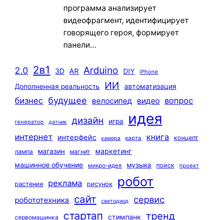
программа анализирует
видеофрагмент, идентифицирует
говорящего героя, формирует
панели…
2в1
Arduino
2.0
3D
AR
DIY
iPhone
ИИ
автоматизация
Дополненная реальность
будущее
бизнес
вопрос
велосипед
видео
идея
дизайн
игра
генератор
датчик
интернет
книга
интерфейс
концепт
карта
камера
маркетинг
магазин
лампа
магнит
машинное обучение
музыка
поиск
микро-идея
проект
робот
реклама
растение
рисунок
сайт
сервис
робототехника
светодиод
стартап
тренд
стимпанк
сервомашинка