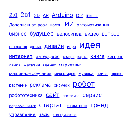
2в1
Arduino
2.0
3D
AR
DIY
iPhone
ИИ
автоматизация
Дополненная реальность
будущее
бизнес
вопрос
велосипед
видео
идея
дизайн
игра
генератор
датчик
интернет
книга
интерфейс
концепт
карта
камера
маркетинг
магазин
лампа
магнит
машинное обучение
музыка
поиск
микро-идея
проект
робот
реклама
растение
рисунок
сайт
сервис
робототехника
светодиод
стартап
тренд
стимпанк
сервомашинка
управление
часы
электричество