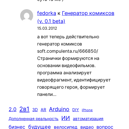
fedorka
к
Генератор комиксов
(v. 0.1 beta)
15.03.2012
а вот теперь действительно
генератор комиксов
soft.compulenta.ru/666850/
Странички формируются на
основании видеофильмов.
программа анализирует
видеофрагмент, идентифицирует
говорящего героя, формирует
панели…
2в1
Arduino
2.0
3D
AR
DIY
iPhone
ИИ
автоматизация
Дополненная реальность
будущее
бизнес
вопрос
велосипед
видео