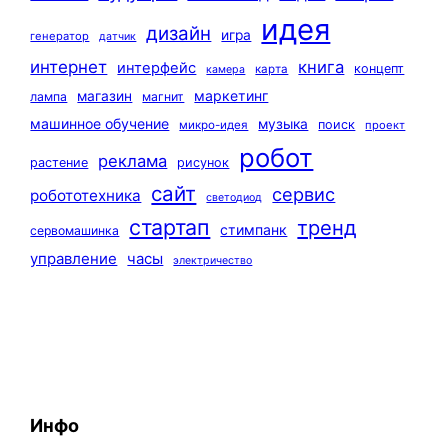
идея
дизайн
игра
генератор
датчик
интернет
книга
интерфейс
концепт
карта
камера
маркетинг
магазин
лампа
магнит
машинное обучение
музыка
поиск
микро-идея
проект
робот
реклама
растение
рисунок
сайт
сервис
робототехника
светодиод
стартап
тренд
стимпанк
сервомашинка
управление
часы
электричество
Инфо