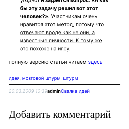
угодно)
и задается вопрос: «А как
бы эту задачу решил вот этот
человек?»
. Участникам очень
нравится этот метод, потому что
отвечают вроде как не они, а
известные личности. К тому же
это похоже на игру.
полную версию статьи читаем
здесь
идея
, 
мозговой штурм
, 
штурм
20.03.2009 10:39
admin
Свалка идей
Добавить комментарий