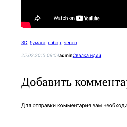
3D
, 
бумага
, 
набор
, 
череп
25.02.2015 09:04
admin
Свалка идей
Добавить коммент
Для отправки комментария вам необхо