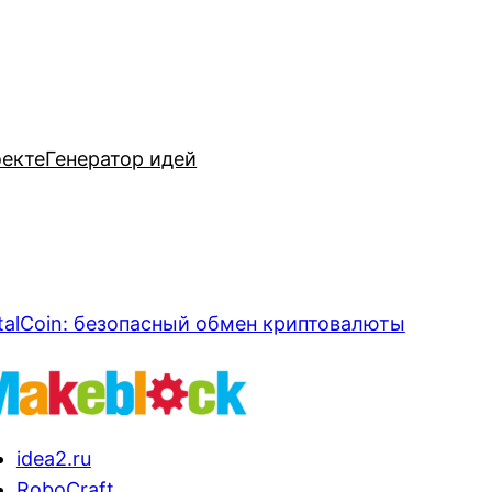
оекте
Генератор идей
talCoin: безопасный обмен криптовалюты
idea2.ru
RoboCraft