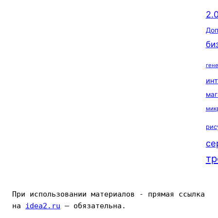
2.
Доп
би
ген
ин
маг
мик
рис
се
тр
При использовании материалов - прямая ссылка 
на 
idea2.ru
 — обязательна.