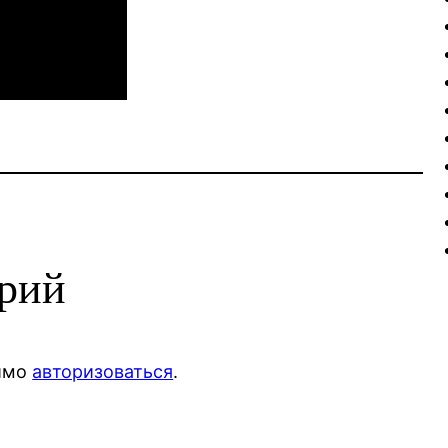
арий
димо
авторизоваться
.