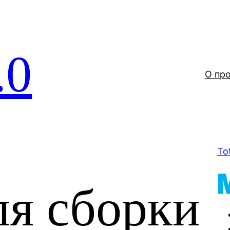
.0
О пр
To
ля сборки