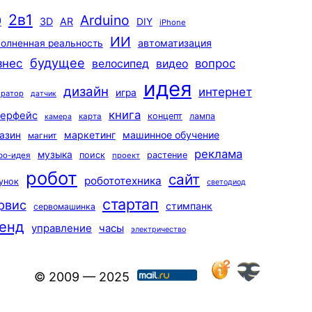
2в1
Arduino
0
3D
AR
DIY
iPhone
ИИ
автоматизация
олненная реальность
будущее
знес
вопрос
велосипед
видео
идея
дизайн
интернет
игра
ератор
датчик
книга
терфейс
концепт
лампа
карта
камера
маркетинг
машинное обучение
азин
магнит
реклама
музыка
поиск
растение
ро-идея
проект
робот
сайт
робототехника
унок
светодиод
стартап
рвис
стимпанк
сервомашинка
енд
управление
часы
электричество
© 2009 — 2025