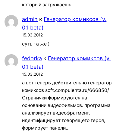
который загружаешь…
admin
к
Генератор комиксов (v.
0.1 beta)
15.03.2012
суть та же )
fedorka
к
Генератор комиксов (v.
0.1 beta)
15.03.2012
а вот теперь действительно генератор
комиксов soft.compulenta.ru/666850/
Странички формируются на
основании видеофильмов. программа
анализирует видеофрагмент,
идентифицирует говорящего героя,
формирует панели…