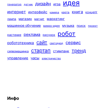
идея
дизайн
игра
генератор
датчик
интернет
книга
интерфейс
концепт
карта
камера
маркетинг
магазин
лампа
магнит
машинное обучение
музыка
поиск
микро-идея
проект
робот
реклама
растение
рисунок
сайт
сервис
робототехника
светодиод
стартап
тренд
стимпанк
сервомашинка
управление
часы
электричество
Инфо