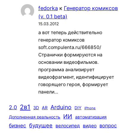
fedorka
к
Генератор комиксов
(v. 0.1 beta)
15.03.2012
а вот теперь действительно
генератор комиксов
soft.compulenta.ru/666850/
Странички формируются на
основании видеофильмов.
программа анализирует
видеофрагмент, идентифицирует
говорящего героя, формирует
панели…
2в1
Arduino
2.0
3D
AR
DIY
iPhone
ИИ
автоматизация
Дополненная реальность
будущее
бизнес
вопрос
велосипед
видео