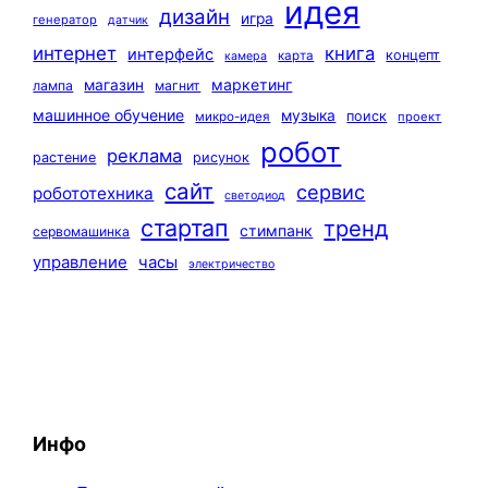
идея
дизайн
игра
генератор
датчик
интернет
книга
интерфейс
концепт
карта
камера
маркетинг
магазин
лампа
магнит
машинное обучение
музыка
поиск
микро-идея
проект
робот
реклама
растение
рисунок
сайт
сервис
робототехника
светодиод
стартап
тренд
стимпанк
сервомашинка
управление
часы
электричество
Инфо