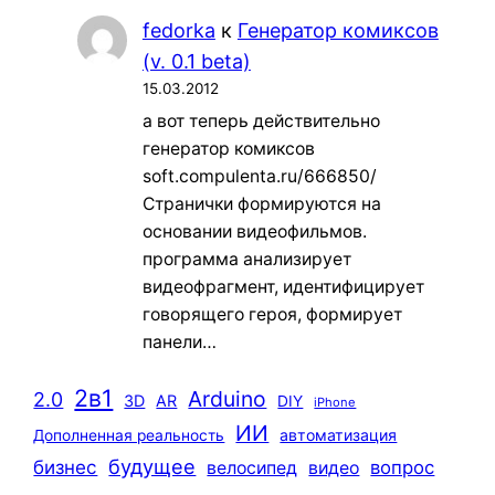
fedorka
к
Генератор комиксов
(v. 0.1 beta)
15.03.2012
а вот теперь действительно
генератор комиксов
soft.compulenta.ru/666850/
Странички формируются на
основании видеофильмов.
программа анализирует
видеофрагмент, идентифицирует
говорящего героя, формирует
панели…
2в1
Arduino
2.0
3D
AR
DIY
iPhone
ИИ
автоматизация
Дополненная реальность
будущее
бизнес
вопрос
велосипед
видео