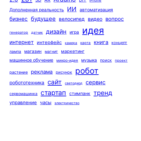
iPhone
ИИ
автоматизация
Дополненная реальность
будущее
бизнес
вопрос
велосипед
видео
идея
дизайн
игра
генератор
датчик
интернет
книга
интерфейс
концепт
карта
камера
маркетинг
магазин
лампа
магнит
машинное обучение
музыка
поиск
микро-идея
проект
робот
реклама
растение
рисунок
сайт
сервис
робототехника
светодиод
стартап
тренд
стимпанк
сервомашинка
управление
часы
электричество