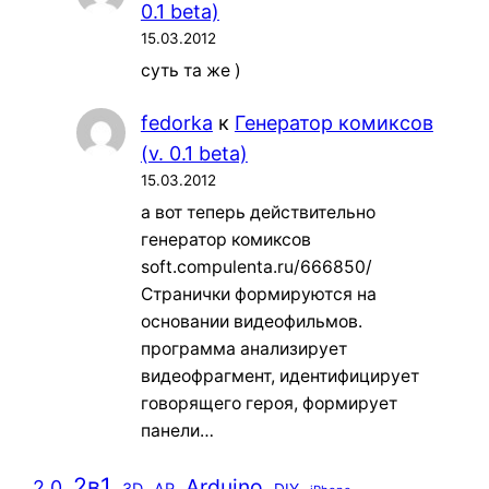
0.1 beta)
15.03.2012
суть та же )
fedorka
к
Генератор комиксов
(v. 0.1 beta)
15.03.2012
а вот теперь действительно
генератор комиксов
soft.compulenta.ru/666850/
Странички формируются на
основании видеофильмов.
программа анализирует
видеофрагмент, идентифицирует
говорящего героя, формирует
панели…
2в1
Arduino
2.0
3D
AR
DIY