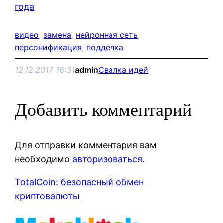
года
видео
, 
замена
, 
нейронная сеть
, 
персонификация
, 
подделка
12.12.2017 16:31
admin
Свалка идей
Добавить комментарий
Для отправки комментария вам
необходимо
авторизоваться
.
TotalCoin: безопасный обмен
криптовалюты