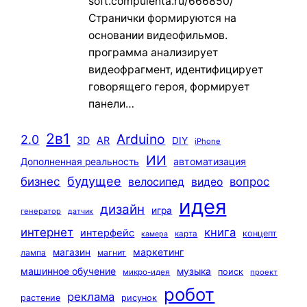
soft.compulenta.ru/666850/
Странички формируются на
основании видеофильмов.
программа анализирует
видеофрагмент, идентифицирует
говорящего героя, формирует
панели…
2в1
Arduino
2.0
3D
AR
DIY
iPhone
ИИ
автоматизация
Дополненная реальность
будущее
бизнес
вопрос
велосипед
видео
идея
дизайн
игра
генератор
датчик
интернет
книга
интерфейс
концепт
карта
камера
маркетинг
магазин
лампа
магнит
машинное обучение
музыка
поиск
микро-идея
проект
робот
реклама
растение
рисунок