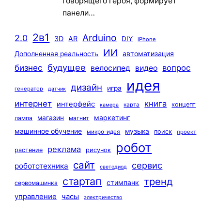
говорящего героя, формирует
панели…
2в1
Arduino
2.0
3D
AR
DIY
iPhone
ИИ
автоматизация
Дополненная реальность
будущее
бизнес
вопрос
велосипед
видео
идея
дизайн
игра
генератор
датчик
интернет
книга
интерфейс
концепт
карта
камера
маркетинг
магазин
лампа
магнит
машинное обучение
музыка
поиск
микро-идея
проект
робот
реклама
растение
рисунок
сайт
сервис
робототехника
светодиод
стартап
тренд
стимпанк
сервомашинка
управление
часы
электричество