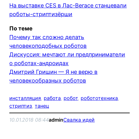
На выставке CES в Лас-Вегасе станцевали
роботы-стриптизёрши
По теме
Почему так сложно делать
человекоподобных роботов
Дискуссия: мечтают ли предприниматели
о роботах-андроидах
Дмитрий Гришин — Я не верю в
человекообразных роботов
инсталляция
, 
работа
, 
робот
, 
робототехника
, 
стриптиз
, 
танец
10.01.2018 08:44
admin
Свалка идей