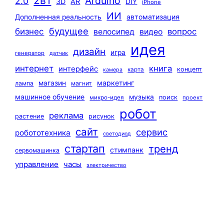
Arduino
2.0
3D
AR
DIY
iPhone
ИИ
автоматизация
Дополненная реальность
будущее
бизнес
вопрос
велосипед
видео
идея
дизайн
игра
генератор
датчик
интернет
книга
интерфейс
концепт
карта
камера
маркетинг
магазин
лампа
магнит
машинное обучение
музыка
поиск
микро-идея
проект
робот
реклама
растение
рисунок
сайт
сервис
робототехника
светодиод
стартап
тренд
стимпанк
сервомашинка
управление
часы
электричество