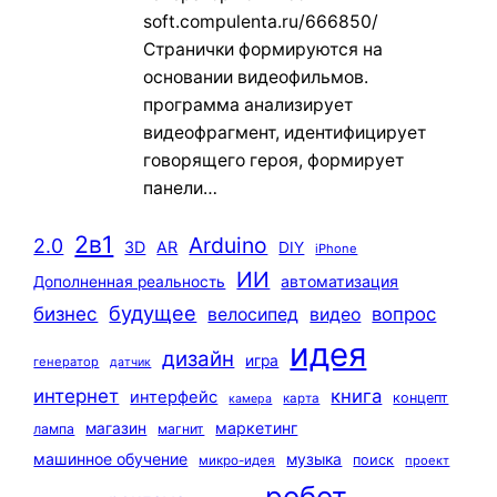
soft.compulenta.ru/666850/
Странички формируются на
основании видеофильмов.
программа анализирует
видеофрагмент, идентифицирует
говорящего героя, формирует
панели…
2в1
Arduino
2.0
3D
AR
DIY
iPhone
ИИ
автоматизация
Дополненная реальность
будущее
бизнес
вопрос
велосипед
видео
идея
дизайн
игра
генератор
датчик
интернет
книга
интерфейс
концепт
карта
камера
маркетинг
магазин
лампа
магнит
машинное обучение
музыка
поиск
микро-идея
проект
робот